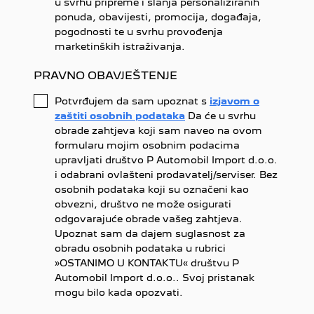
u svrhu pripreme i slanja personaliziranih
ponuda, obavijesti, promocija, događaja,
pogodnosti te u svrhu provođenja
marketinških istraživanja.
PRAVNO OBAVJEŠTENJE
Potvrđujem da sam upoznat s
izjavom o
zaštiti osobnih podataka
Da će u svrhu
obrade zahtjeva koji sam naveo na ovom
formularu mojim osobnim podacima
upravljati društvo P Automobil Import d.o.o.
i odabrani ovlašteni prodavatelj/serviser. Bez
osobnih podataka koji su označeni kao
obvezni, društvo ne može osigurati
odgovarajuće obrade vašeg zahtjeva.
Upoznat sam da dajem suglasnost za
obradu osobnih podataka u rubrici
»OSTANIMO U KONTAKTU« društvu P
Automobil Import d.o.o.. Svoj pristanak
mogu bilo kada opozvati.