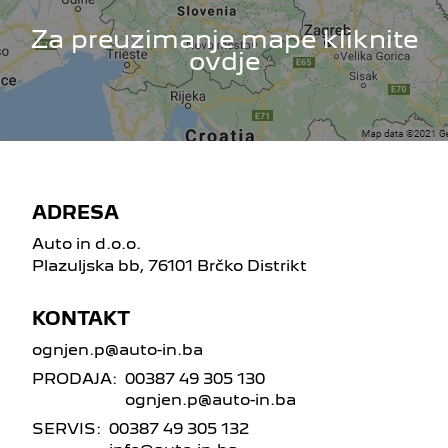
Za preuzimanje mape kliknite
ovdje
ADRESA
Auto in d.o.o.
Plazuljska bb, 76101 Brčko Distrikt
KONTAKT
ognjen.p@auto-in.ba
PRODAJA:
00387 49 305 130
ognjen.p@auto-in.ba
SERVIS:
00387 49 305 132