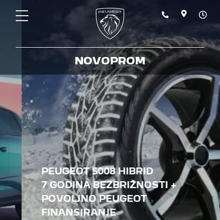
NOVOPROM
PEUGEOT 5008 HIBRID
7 GODINA BEZBRIŽNOSTI +
POVOLJNO PEUGEOT
FINANSIRANJE