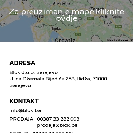
Za preuzimanje mape kliknite
ovdje
ADRESA
Blok d.o.o. Sarajevo
Ulica Džemala Bijedića 253, Ilidža, 71000
Sarajevo
KONTAKT
info@blok.ba
PRODAJA:
00387 33 282 003
prodaja@blok.ba