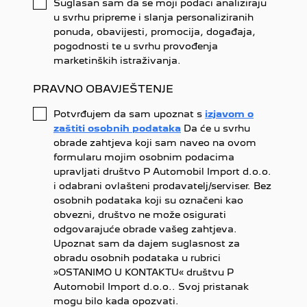
Suglasan sam da se moji podaci analiziraju
u svrhu pripreme i slanja personaliziranih
ponuda, obavijesti, promocija, događaja,
pogodnosti te u svrhu provođenja
marketinških istraživanja.
PRAVNO OBAVJEŠTENJE
Potvrđujem da sam upoznat s
izjavom o
zaštiti osobnih podataka
Da će u svrhu
obrade zahtjeva koji sam naveo na ovom
formularu mojim osobnim podacima
upravljati društvo P Automobil Import d.o.o.
i odabrani ovlašteni prodavatelj/serviser. Bez
osobnih podataka koji su označeni kao
obvezni, društvo ne može osigurati
odgovarajuće obrade vašeg zahtjeva.
Upoznat sam da dajem suglasnost za
obradu osobnih podataka u rubrici
»OSTANIMO U KONTAKTU« društvu P
Automobil Import d.o.o.. Svoj pristanak
mogu bilo kada opozvati.